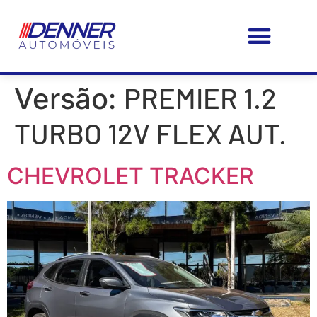
PÁGINA – INICIAL
MEUS FAVORITOS
FAÇA SEU SEGURO CONOSCO!
PREMIER 1.2
Versão:
TURBO 12V FLEX AUT.
CHEVROLET TRACKER