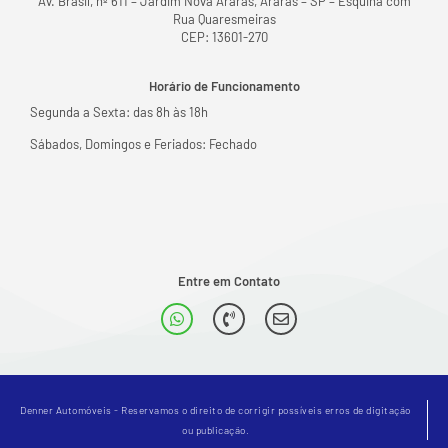
Av. Brasil, nº 611 – Jardim Nova Araras, Araras – SP – Esquina com
Rua Quaresmeiras
CEP: 13601-270
Horário de Funcionamento
Segunda a Sexta: das 8h às 18h
Sábados, Domingos e Feriados: Fechado
Entre em Contato
Denner Automóveis - Reservamos o direito de corrigir possíveis erros de digitação
ou publicação.