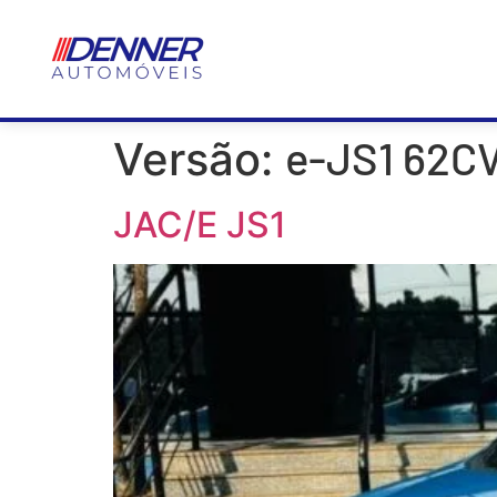
e-JS1 62CV
Versão:
JAC/E JS1