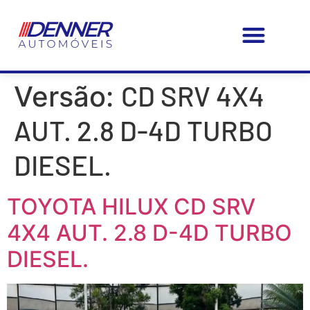
PÁGINA – INICIAL
MEUS FAVORITOS
FAÇA SEU SEGURO CONOSCO!
CD SRV 4X4
Versão:
AUT. 2.8 D-4D TURBO
DIESEL.
TOYOTA HILUX CD SRV
4X4 AUT. 2.8 D-4D TURBO
DIESEL.