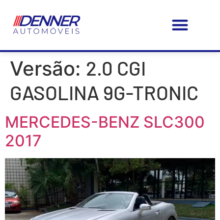
PÁGINA – INICIAL
MEUS FAVORITOS
FAÇA SEU SEGURO CONOSCO!
2.0 CGI
Versão:
GASOLINA 9G-TRONIC
MERCEDES-BENZ SLC300
2017