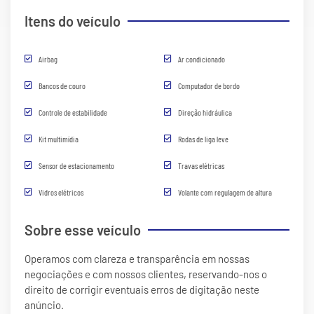
Itens do veículo
Airbag
Ar condicionado
Bancos de couro
Computador de bordo
Controle de estabilidade
Direção hidráulica
Kit multimídia
Rodas de liga leve
Sensor de estacionamento
Travas elétricas
Vidros elétricos
Volante com regulagem de altura
Sobre esse veículo
Operamos com clareza e transparência em nossas
negociações e com nossos clientes, reservando-nos o
direito de corrigir eventuais erros de digitação neste
anúncio.