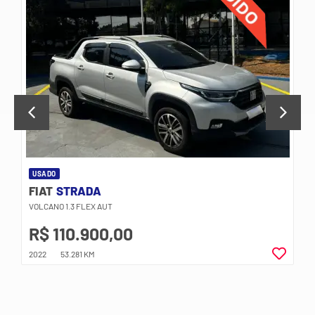
FIAT
TORO
ULTRA AT9 4X4
R$ 179.900,00
2024
15.808 KM