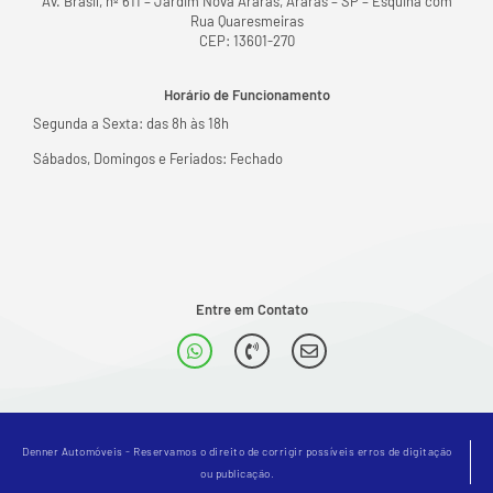
Av. Brasil, nº 611 – Jardim Nova Araras, Araras – SP – Esquina com
Rua Quaresmeiras
CEP: 13601-270
Horário de Funcionamento
Segunda a Sexta: das 8h às 18h
Sábados, Domingos e Feriados: Fechado
Entre em Contato
Denner Automóveis - Reservamos o direito de corrigir possíveis erros de digitação
ou publicação.