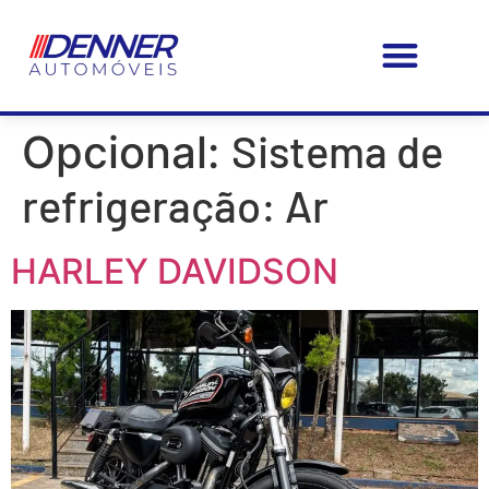
PÁGINA – INICIAL
MEUS FAVORITOS
FAÇA SEU SEGURO CONOSCO!
Sistema de
Opcional:
refrigeração: Ar
HARLEY DAVIDSON