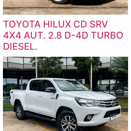
TOYOTA HILUX CD SRV
4X4 AUT. 2.8 D-4D TURBO
DIESEL.